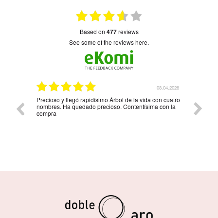
based on
477
reviews
see some of the reviews here.
6.04.2026
08.04.2026
Precioso y llegó rapidísimo Árbol de la vida con cuatro
Muy bon
nombres. Ha quedado precioso. Contentísima con la
compra