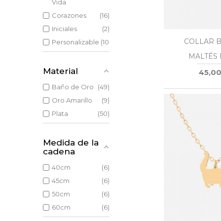
Vida
Corazones
16
Iniciales
2
COLLAR 
Personalizable
108
MALTÉS
Material
45,00
Baño de Oro
49
Oro Amarillo
9
Plata
50
Medida de la
cadena
40cm
6
45cm
6
50cm
6
60cm
6