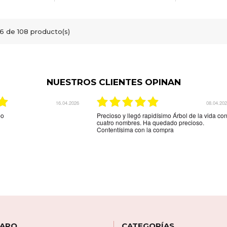
6 de 108 producto(s)
NUESTROS CLIENTES OPINAN
03.12.2025
29.08.20
indicaba la web.Son unos
La mejor tienda online que hay para comprar
tos,me espera más grosor pero
una joya personalizada muy rápido y muy efica
ega es que el colgante de
y muy amable la recomiendo
e los nombres está al
 por los espacios donde
biera gustado que hubieran
círmelo.Seguro que
 ARO
CATEGORÍAS