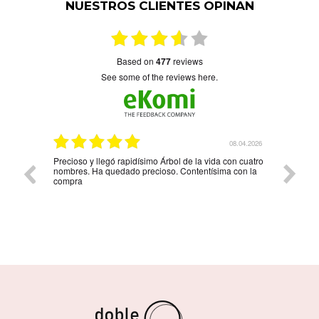
NUESTROS CLIENTES OPINAN
based on
477
reviews
see some of the reviews here.
6.04.2026
08.04.2026
Precioso y llegó rapidísimo Árbol de la vida con cuatro
Muy bon
nombres. Ha quedado precioso. Contentísima con la
compra