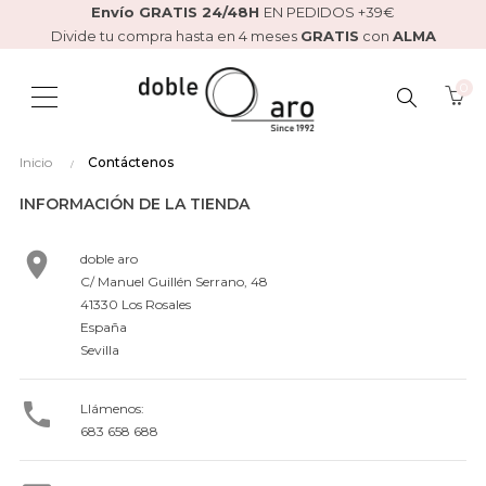
Envío GRATIS 24/48H
EN PEDIDOS +39€
Divide tu compra hasta en 4 meses
GRATIS
con
ALMA
0
BUSCAR
Inicio
Contáctenos
AQUÍ...
INFORMACIÓN DE LA TIENDA

doble aro
C/ Manuel Guillén Serrano, 48
41330 Los Rosales
España
Sevilla

Llámenos:
683 658 688