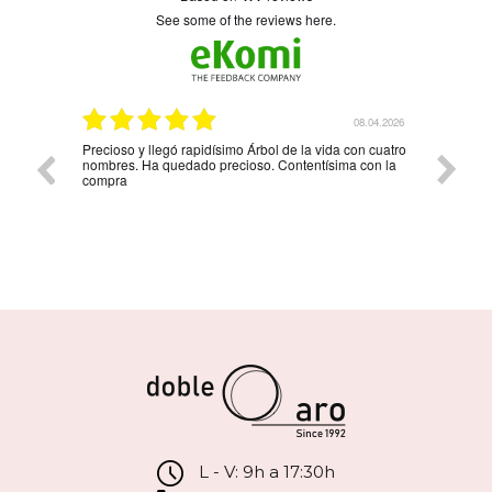
see some of the reviews here.
6.04.2026
08.04.2026
Precioso y llegó rapidísimo Árbol de la vida con cuatro
Muy bon
nombres. Ha quedado precioso. Contentísima con la
compra
L - V: 9h a 17:30h