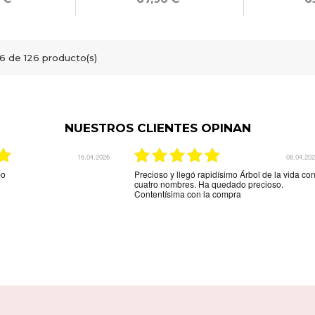
6 de 126 producto(s)
NUESTROS CLIENTES OPINAN
03.12.2025
29.08.20
indicaba la web.Son unos
La mejor tienda online que hay para comprar
tos,me espera más grosor pero
una joya personalizada muy rápido y muy efica
ega es que el colgante de
y muy amable la recomiendo
e los nombres está al
 por los espacios donde
biera gustado que hubieran
círmelo.Seguro que