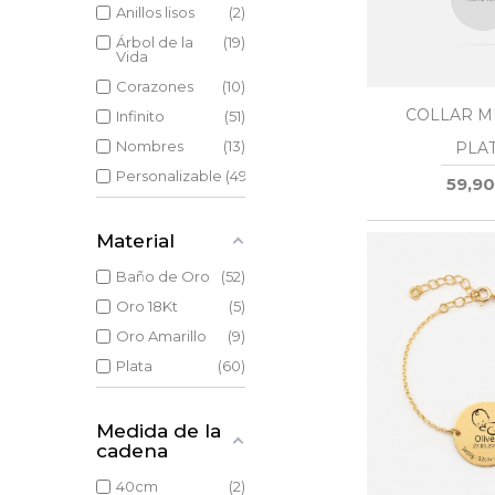
Anillos lisos
2
Árbol de la
19
Vida
Corazones
10
COLLAR M
Infinito
51
Nombres
13
PLA
Personalizable
49
59,90
Material
Baño de Oro
52
Oro 18Kt
5
Oro Amarillo
9
Plata
60
Medida de la
cadena
40cm
2