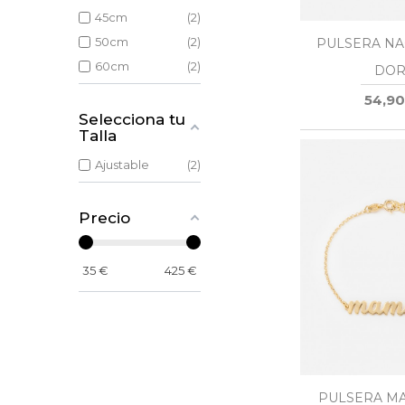
45cm
2
50cm
2
PULSERA NA
60cm
2
DOR
54,90
Selecciona tu
Talla
Ajustable
2
Precio
35
€
425
€
PULSERA M