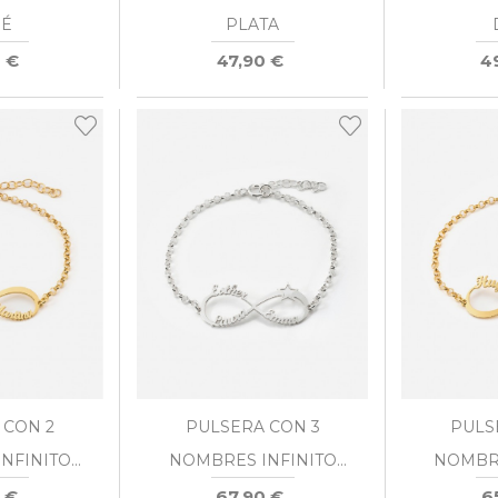
É
PLATA
 €
47,90 €
4
 CON 2
PULSERA CON 3
PULS
NFINITO
NOMBRES INFINITO
NOMBRE
É
ESTRELLA PLATA
ESTR
 €
67,90 €
6