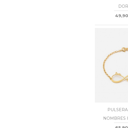
DOR
49,90
PULSERA
NOMBRES I
DOR
65,90