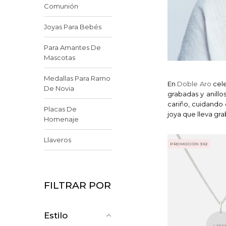
Comunión
Joyas Para Bebés
Para Amantes De
Mascotas
Medallas Para Ramo
En
Doble Aro
cele
De Novia
grabadas y anillo
cariño, cuidando
Placas De
joya que lleva gra
Homenaje
Llaveros
PROMOCIÓN 3X2
FILTRAR POR
Estilo