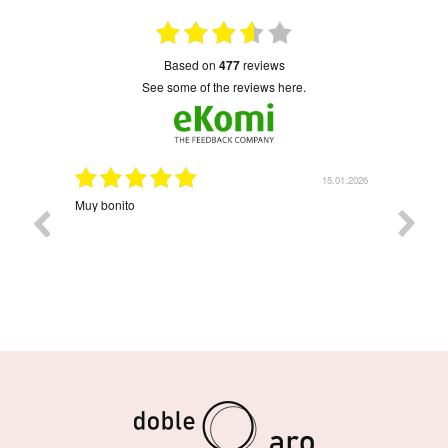
based on
477
reviews
see some of the reviews here.
8.04.2026
15.01.2026
n cuatro
Muy bonito
Envio r
con la
colgant
bonitos.
corazón,
será por
gustado
decírme