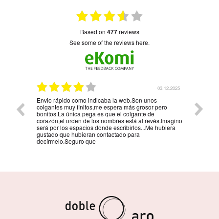
based on
477
reviews
see some of the reviews here.
5.01.2026
03.12.2025
Envio rápido como indicaba la web.Son unos
La mejo
colgantes muy finitos,me espera más grosor pero
persona
bonitos.La única pega es que el colgante de
la reco
corazón,el orden de los nombres está al revés.Imagino
será por los espacios donde escribirlos...Me hubiera
gustado que hubieran contactado para
decírmelo.Seguro que