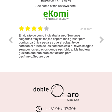
based on
477
reviews
see some of the reviews here.
5.01.2026
03.12.2025
Envio rápido como indicaba la web.Son unos
La mejo
colgantes muy finitos,me espera más grosor pero
persona
bonitos.La única pega es que el colgante de
la reco
corazón,el orden de los nombres está al revés.Imagino
será por los espacios donde escribirlos...Me hubiera
gustado que hubieran contactado para
decírmelo.Seguro que
L - V: 9h a 17:30h