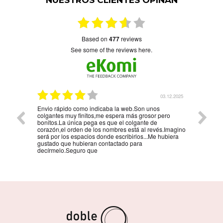
NUESTROS CLIENTES OPINAN
based on
477
reviews
see some of the reviews here.
5.01.2026
03.12.2025
Envio rápido como indicaba la web.Son unos
La mejo
colgantes muy finitos,me espera más grosor pero
persona
bonitos.La única pega es que el colgante de
la reco
corazón,el orden de los nombres está al revés.Imagino
será por los espacios donde escribirlos...Me hubiera
gustado que hubieran contactado para
decírmelo.Seguro que