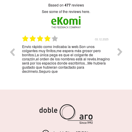
based on
477
reviews
see some of the reviews here.
5.01.2026
03.12.2025
Envio rápido como indicaba la web.Son unos
La mejo
colgantes muy finitos,me espera más grosor pero
persona
bonitos.La única pega es que el colgante de
la reco
corazón,el orden de los nombres está al revés.Imagino
será por los espacios donde escribirlos...Me hubiera
gustado que hubieran contactado para
decírmelo.Seguro que