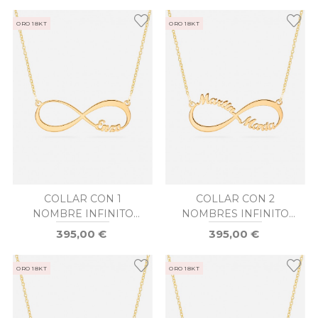
ORO 18KT
ORO 18KT
COLLAR CON 1
COLLAR CON 2
NOMBRE INFINITO
NOMBRES INFINITO
ORO
ORO
395,00 €
395,00 €
ORO 18KT
ORO 18KT