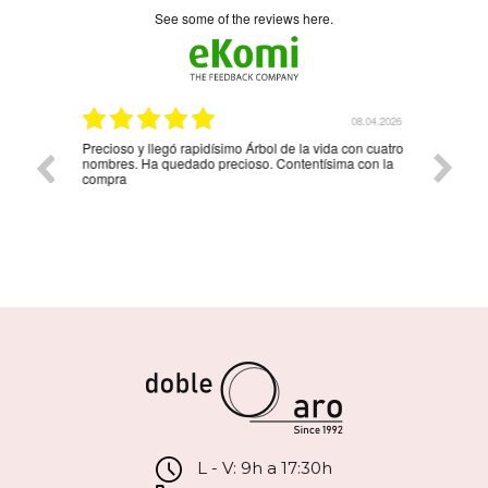
see some of the reviews here.
6.04.2026
08.04.2026
Precioso y llegó rapidísimo Árbol de la vida con cuatro
Muy bon
nombres. Ha quedado precioso. Contentísima con la
compra
L - V: 9h a 17:30h