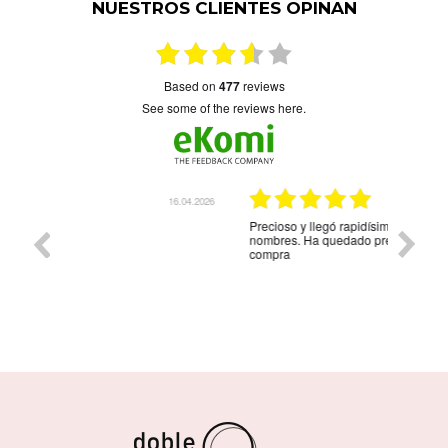
NUESTROS CLIENTES OPINAN
based on
477
reviews
see some of the reviews here.
6.04.2026
08.04.2026
Precioso y llegó rapidísimo Árbol de la vida con cuatro
Muy bon
nombres. Ha quedado precioso. Contentísima con la
compra