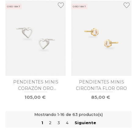
ORO 18KT
ORO 18KT
PENDIENTES MINIS
PENDIENTES MINIS
CORAZÓN ORO
CIRCONITA FLOR ORO
BLANCO
105,00 €
85,00 €
Mostrando 1-16 de 63 producto(s)
1
2
3
4
Siguiente