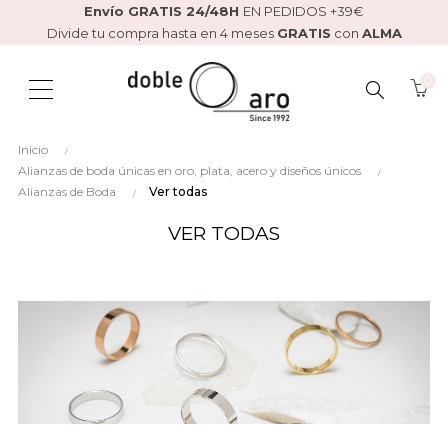
Envío GRATIS 24/48H
EN PEDIDOS +39€
Divide tu compra hasta en 4 meses
GRATIS
con
ALMA
0
BUSCAR
Inicio
AQUÍ...
Alianzas de boda únicas en oro, plata, acero y diseños únicos
Alianzas de Boda
Ver todas
VER TODAS