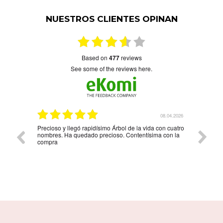
NUESTROS CLIENTES OPINAN
based on
477
reviews
see some of the reviews here.
6.04.2026
08.04.2026
Precioso y llegó rapidísimo Árbol de la vida con cuatro
Muy bon
nombres. Ha quedado precioso. Contentísima con la
compra