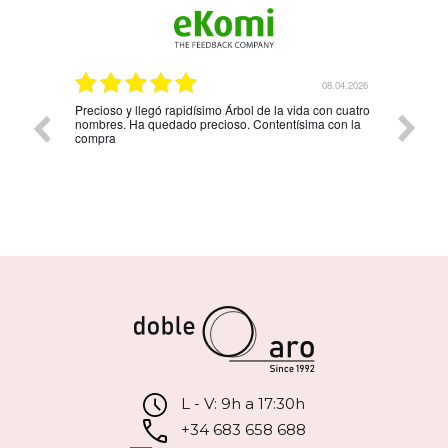
6.04.2026
08.04.2026
Precioso y llegó rapidísimo Árbol de la vida con cuatro
Muy bon
nombres. Ha quedado precioso. Contentísima con la
compra
L - V: 9h a 17:30h
+34 683 658 688