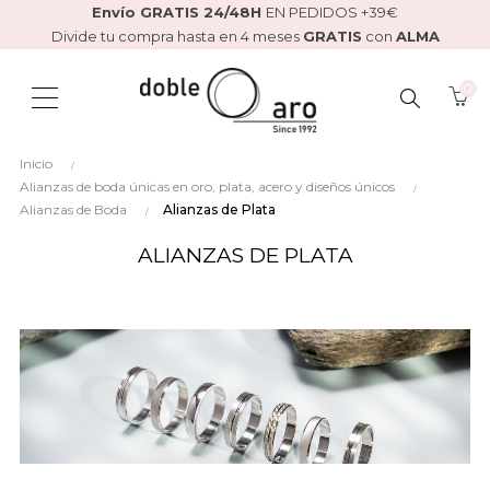
Envío GRATIS 24/48H
EN PEDIDOS +39€
Divide tu compra hasta en 4 meses
GRATIS
con
ALMA
0
BUSCAR
Inicio
AQUÍ...
Alianzas de boda únicas en oro, plata, acero y diseños únicos
Alianzas de Boda
Alianzas de Plata
ALIANZAS DE PLATA