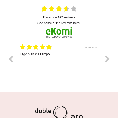
based on
477
reviews
see some of the reviews here.
16.04.2026
08.
Precioso y llegó rapidísimo Árbol de la vida con 
nombres. Ha quedado precioso. Contentísima co
compra