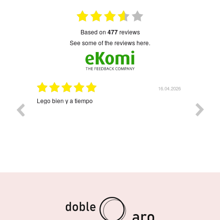
based on
477
reviews
see some of the reviews here.
16.04.2026
08.04.2026
Precioso y llegó rapidísimo Árbol de la vida con cuatro
Muy
nombres. Ha quedado precioso. Contentísima con la
compra