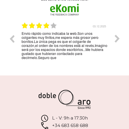
5.01.2026
03.12.2025
Envio rápido como indicaba la web.Son unos
La mejo
colgantes muy finitos,me espera más grosor pero
persona
bonitos.La única pega es que el colgante de
la reco
corazón,el orden de los nombres está al revés.Imagino
será por los espacios donde escribirlos...Me hubiera
gustado que hubieran contactado para
decírmelo.Seguro que
L - V: 9h a 17:30h
+34 683 658 688