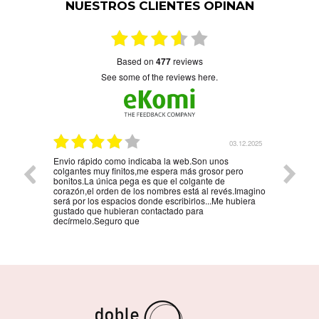
NUESTROS CLIENTES OPINAN
based on
477
reviews
see some of the reviews here.
5.01.2026
03.12.2025
Envio rápido como indicaba la web.Son unos
La mejo
colgantes muy finitos,me espera más grosor pero
persona
bonitos.La única pega es que el colgante de
la reco
corazón,el orden de los nombres está al revés.Imagino
será por los espacios donde escribirlos...Me hubiera
gustado que hubieran contactado para
decírmelo.Seguro que