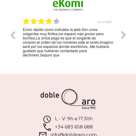
5.01.2026
03.12.2025
Envio rápido como indicaba la web.Son unos
La mejo
colgantes muy finitos,me espera más grosor pero
persona
bonitos.La única pega es que el colgante de
la reco
corazón,el orden de los nombres está al revés.Imagino
será por los espacios donde escribirlos...Me hubiera
gustado que hubieran contactado para
decírmelo.Seguro que
L - V: 9h a 17:30h
+34 683 658 688
info@doblearo.com