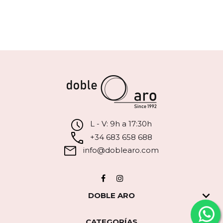
L - V: 9h a 17:30h
+34 683 658 688
info@doblearo.com
Facebook
Instagram

DOBLE ARO

CATEGORÍAS