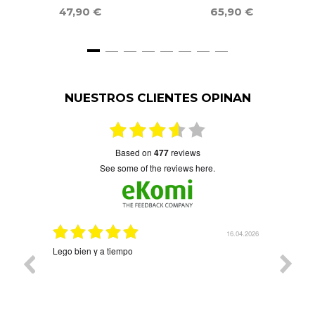
ESTRELLA DORÉ
47,90 €
65,90 €
NUESTROS CLIENTES OPINAN
based on
477
reviews
see some of the reviews here.
6.04.2026
08.04.2026
Precioso y llegó rapidísimo Árbol de la vida con cuatro
Muy bon
nombres. Ha quedado precioso. Contentísima con la
compra