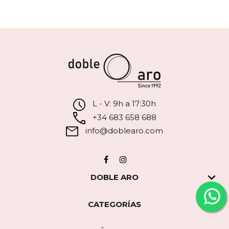
L - V: 9h a 17:30h
+34 683 658 688
info@doblearo.com
Facebook
Instagram

DOBLE ARO

CATEGORÍAS