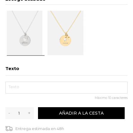
Texto
Máximo
10
caracteres
-
+
AÑADIR A LA CESTA
Entrega estimada en 48h