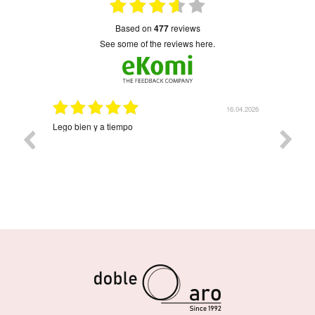
based on
477
reviews
see some of the reviews here.
16.04.2026
08.04.2026
Precioso y llegó rapidísimo Árbol de la vida con cuatro
Muy 
nombres. Ha quedado precioso. Contentísima con la
compra