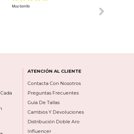
Envío muy rápido. El colgante muy bonito. Tal y
Página muy interes
z
como se ve en en las fotos. Viene con cadena.
correcto a la espera 
razonables y varied
mi pedido volvería a
mas ocasiones.
ATENCIÓN AL CLIENTE
Contacta Con Nosotros
a Cada
Preguntas Frecuentes
Guía De Tallas
n
Cambios Y Devoluciones
Distribución Doble Aro
Influencer
ra