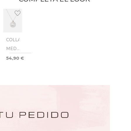
COLLAR
MEDALLA
ESTRELLA
54,90 €
SILVER