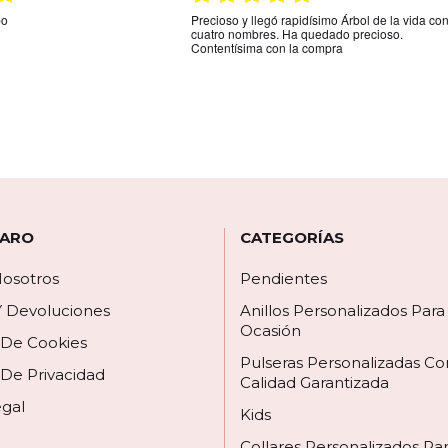
indicaba la web.Son unos
La mejor tienda online que hay para comprar
tos,me espera más grosor pero
una joya personalizada muy rápido y muy efica
ega es que el colgante de
y muy amable la recomiendo
e los nombres está al
 por los espacios donde
biera gustado que hubieran
círmelo.Seguro que
 ARO
CATEGORÍAS
osotros
Pendientes
Y Devoluciones
Anillos Personalizados Par
Ocasión
a De Cookies
Pulseras Personalizadas Co
 De Privacidad
Calidad Garantizada
egal
Kids
Collares Personalizados Pa