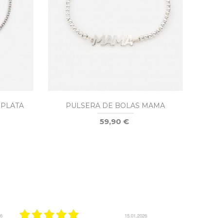
 PLATA
PULSERA DE BOLAS MAMA
PU
59,90 €
25
16.05.2025