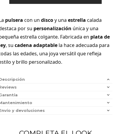
La
pulsera
con un
disco
y una
estrella
calada
destaca por su
personalización
única y una
pequeña estrella colgante. Fabricada en
plata de
ley
, su
cadena adaptable
la hace adecuada para
todas las edades, una joya versátil que refleja
estilo y brillo personalizado.
Descripción
Reviews
Garantía
Mantenimiento
Envío y devoluciones
COMPLETA EL LOOK