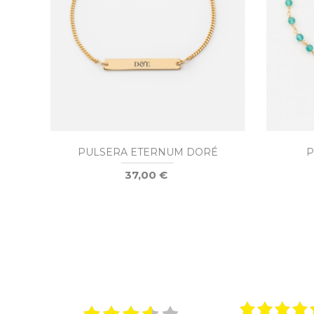
PULSERA ETERNUM DORÉ
P
37,00 €
026
15.01.2026