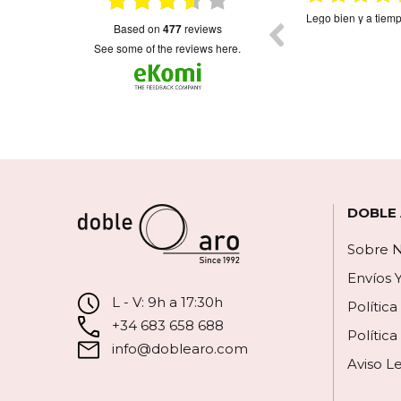
on
Muy bonito
Envio rápido como 
based on
477
reviews
colgantes muy fini
bonitos.La única p
see some of the reviews here.
corazón,el orden d
revés.Imagino será
escribirlos...Me hu
contactado para de
DOBLE
Sobre N
Envíos 
L - V: 9h a 17:30h
Polític
+34 683 658 688
Política
info@doblearo.com
Aviso L