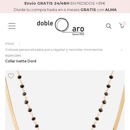
Envío GRATIS 24/48H
EN PEDIDOS +39€
Divide tu compra hasta en 4 meses
GRATIS
con
ALMA
0
BUSCAR
Inicio
AQUÍ...
Collares personalizados para regalar y recordar momentos
especiales
Collar Ivette Doré