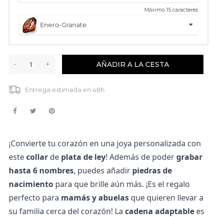
Máximo
15
caracteres
Enero-Granate
-
+
AÑADIR A LA CESTA
Entrega estimada en 48h
¡Convierte tu corazón en una joya personalizada con 
este 
collar
 de 
plata de ley
! 
Además de poder 
grabar 
hasta 6 nombres
, puedes añadir 
piedras de 
nacimiento
 para que brille aún más. 
¡Es el regalo 
perfecto para 
mamás y abuelas
 que quieren llevar a 
su familia cerca del corazón! 
La 
cadena adaptable
 es 