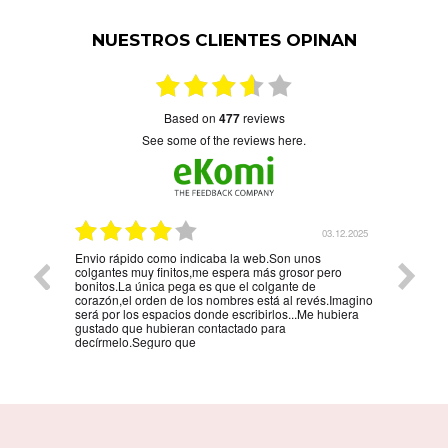
NUESTROS CLIENTES OPINAN
based on
477
reviews
see some of the reviews here.
5.01.2026
03.12.2025
Envio rápido como indicaba la web.Son unos
La mejo
colgantes muy finitos,me espera más grosor pero
persona
bonitos.La única pega es que el colgante de
la reco
corazón,el orden de los nombres está al revés.Imagino
será por los espacios donde escribirlos...Me hubiera
gustado que hubieran contactado para
decírmelo.Seguro que