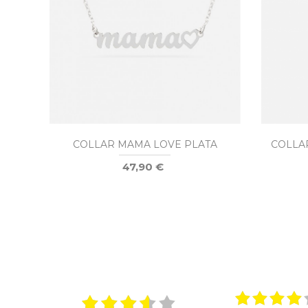
COLLAR MAMA LOVE PLATA
COLLA
47,90 €
026
15.01.2026