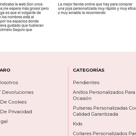
indicaba la web.Son unos
La mejor tienda online que hay para comprar
tos,me espera más grosor pero
una joya personalizada muy rápido y muy efica
ega es que el colgante de
y muy amable la recomiendo
e los nombres está al
 por los espacios donde
biera gustado que hubieran
círmelo.Seguro que
 ARO
CATEGORÍAS
osotros
Pendientes
Y Devoluciones
Anillos Personalizados Par
Ocasión
a De Cookies
Pulseras Personalizadas Co
 De Privacidad
Calidad Garantizada
egal
Kids
Collares Personalizados Pa