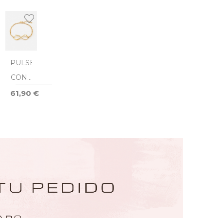
PULSERA
CON 1
NOMBRE
61,90 €
INFINITO
CORAZÓN
DORÉ