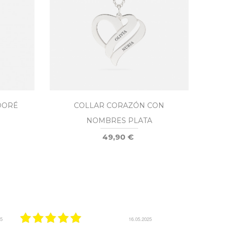
DORÉ
COLLAR CORAZÓN CON
C
NOMBRES PLATA
49,90 €
25
16.05.2025