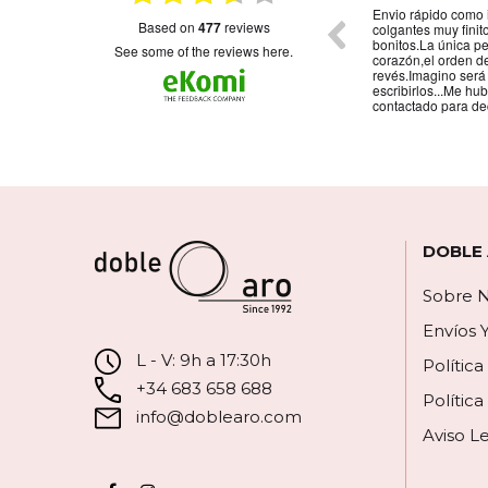
on
Muy bonito
Envio rápido como 
based on
477
reviews
colgantes muy fini
bonitos.La única p
see some of the reviews here.
corazón,el orden d
revés.Imagino será
escribirlos...Me hu
contactado para de
DOBLE
Sobre N
Envíos 
L - V: 9h a 17:30h
Polític
+34 683 658 688
Política
info@doblearo.com
Aviso L