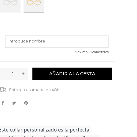
Máximo
10
caracteres
-
+
AÑADIR A LA CESTA
Entrega estimada en 48h
Este collar personalizado es la perfecta 