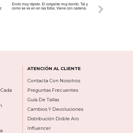
Envío muy rápido. El colgante muy bonito. Tal y
Página muy interes
z
como se ve en en las fotos. Viene con cadena.
correcto a la espera 
razonables y varied
mi pedido volvería a
mas ocasiones.
ATENCIÓN AL CLIENTE
Contacta Con Nosotros
a Cada
Preguntas Frecuentes
Guía De Tallas
n
Cambios Y Devoluciones
Distribución Doble Aro
Influencer
ra