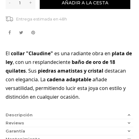
-
+
AÑADIR A LA CESTA
Entrega estimada en 48h
El
collar "Claudine"
es una radiante obra en
plata de
ley
, con un resplandeciente
baño de oro de 18
quilates
. Sus
piedras amatistas y cristal
destacan
con elegancia. La
cadena adaptable
añade
versatilidad, permitiendo lucir esta joya con estilo y
distinción en cualquier ocasión.
Descripción
Reviews
Garantía
Mantenimiento