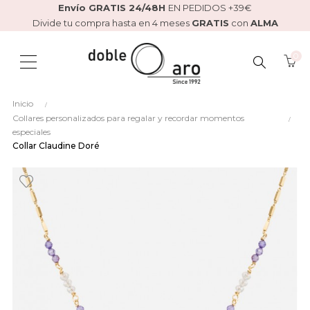
Envío GRATIS 24/48H
EN PEDIDOS +39€
Divide tu compra hasta en 4 meses
GRATIS
con
ALMA
0
BUSCAR
Inicio
AQUÍ...
Collares personalizados para regalar y recordar momentos
especiales
Collar Claudine Doré