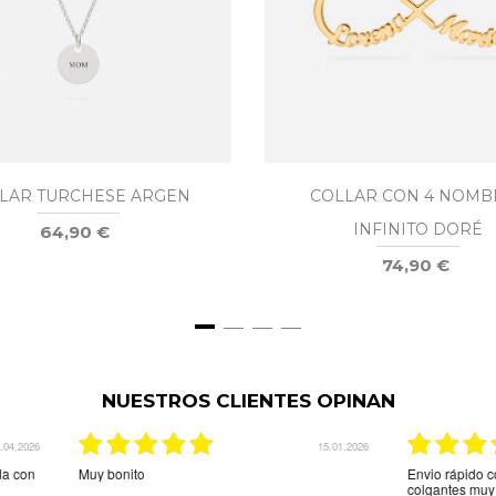
LAR TURCHESE ARGEN
COLLAR CON 4 NOMB
INFINITO DORÉ
64,90 €
74,90 €
NUESTROS CLIENTES OPINAN
03.12.2025
29.08.20
indicaba la web.Son unos
La mejor tienda online que hay para comprar
tos,me espera más grosor pero
una joya personalizada muy rápido y muy efica