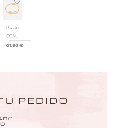
PULSERA
CON 1
NOMBRE
61,90 €
INFINITO
MASCOTA
DORÉ