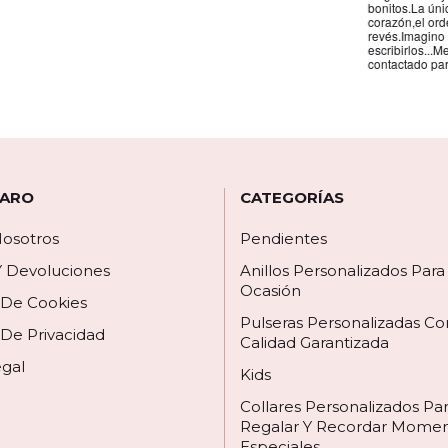
ega es que el colgante de
y muy amable la recomiendo
e los nombres está al
 por los espacios donde
biera gustado que hubieran
círmelo.Seguro que
 ARO
CATEGORÍAS
osotros
Pendientes
Y Devoluciones
Anillos Personalizados Par
Ocasión
a De Cookies
Pulseras Personalizadas Co
 De Privacidad
Calidad Garantizada
egal
Kids
Collares Personalizados Pa
Regalar Y Recordar Mome
Especiales