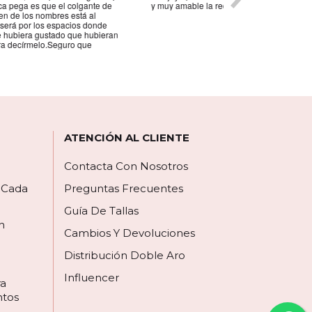
razonables y varied
mi pedido volvería a
mas ocasiones.
ATENCIÓN AL CLIENTE
Contacta Con Nosotros
a Cada
Preguntas Frecuentes
Guía De Tallas
n
Cambios Y Devoluciones
Distribución Doble Aro
Influencer
ra
ntos