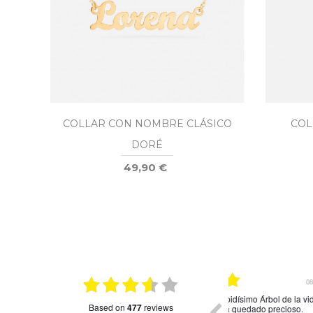
COLLAR CON NOMBRE CLÁSICO
COL
DORÉ
49,90 €
026
15.01.2026
on
Muy bonito
Envio rápido como 
based on
477
reviews
colgantes muy fini