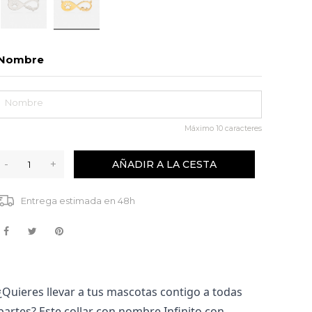
Nombre
Máximo
10
caracteres
-
+
AÑADIR A LA CESTA
Entrega estimada en 48h
¿Quieres llevar a tus mascotas contigo a todas 
partes? Este collar con nombre Infinito con 