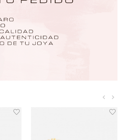
‹
›
ORO 18