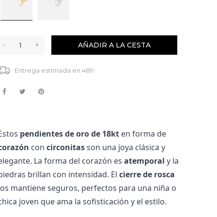
-
+
AÑADIR A LA CESTA
Entrega estimada en 48h
Estos 
pendientes de oro de 18kt
 en forma de 
corazón
 con 
circonitas
 son una joya clásica y 
elegante. La forma del corazón es 
atemporal
 y la 
piedras brillan con intensidad. El 
cierre de rosca
los mantiene seguros, perfectos para una niña o 
chica joven que ama la sofisticación y el estilo.