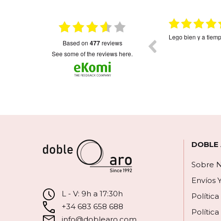
026
15.01.2026
on
Muy bonito
Envio rápido como 
based on
477
reviews
colgantes muy fini
bonitos.La única p
see some of the reviews here.
corazón,el orden d
revés.Imagino será
escribirlos...Me hu
contactado para de
DOBLE
Sobre N
Envíos 
L - V: 9h a 17:30h
Polític
+34 683 658 688
Política
info@doblearo.com