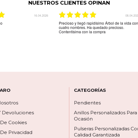
NUESTROS CLIENTES OPINAN
03.12.2025
29.08.20
indicaba la web.Son unos
La mejor tienda online que hay para comprar
tos,me espera más grosor pero
una joya personalizada muy rápido y muy efica
ega es que el colgante de
y muy amable la recomiendo
e los nombres está al
 por los espacios donde
biera gustado que hubieran
círmelo.Seguro que
 ARO
CATEGORÍAS
osotros
Pendientes
Y Devoluciones
Anillos Personalizados Par
Ocasión
a De Cookies
Pulseras Personalizadas Co
 De Privacidad
Calidad Garantizada