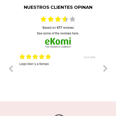
NUESTROS CLIENTES OPINAN
based on
477
reviews
see some of the reviews here.
16.04.2026
08.
Precioso y llegó rapidísimo Árbol de la vida con 
nombres. Ha quedado precioso. Contentísima co
compra