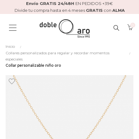
Envío GRATIS 24/48H
EN PEDIDOS +39€
Divide tu compra hasta en 4 meses
GRATIS
con
ALMA
0
BUSCAR
Inicio
AQUÍ...
Collares personalizados para regalar y recordar momentos
especiales
Collar personalizable niño oro