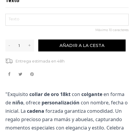
Texto
Máximo
10
caracteres
-
+
AÑADIR A LA CESTA
Entrega estimada en 48h
"Exquisito
collar de oro 18kt
con
colgante
en forma
de
niño
, ofrece
personalización
con nombre, fecha o
inicial. La
cadena
forzada garantiza comodidad. Un
regalo precioso para mamás y abuelas, capturando
momentos especiales con elegancia y estilo. Celebra