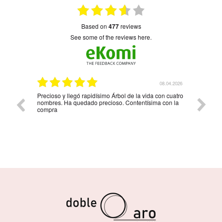
based on
477
reviews
see some of the reviews here.
6.04.2026
08.04.2026
Precioso y llegó rapidísimo Árbol de la vida con cuatro
Muy bon
nombres. Ha quedado precioso. Contentísima con la
compra