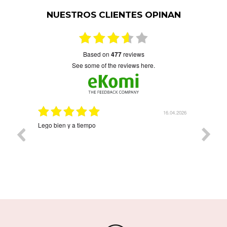
NUESTROS CLIENTES OPINAN
based on
477
reviews
see some of the reviews here.
5.04.2025
16.04.2026
cierto.
Lego bien y a tiempo
Precioso
nombres
compra