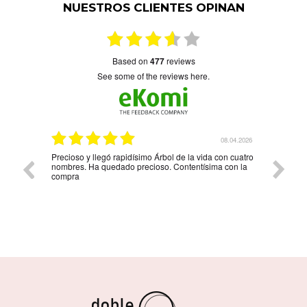
NUESTROS CLIENTES OPINAN
based on
477
reviews
see some of the reviews here.
6.04.2026
08.04.2026
Precioso y llegó rapidísimo Árbol de la vida con cuatro
Muy bon
nombres. Ha quedado precioso. Contentísima con la
compra