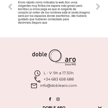
Envio rápido como indicaba la web.Son unos
La mejo
colgantes muy finitos,me espera más grosor pero
persona
bonitos.La única pega es que el colgante de
la reco
corazón,el orden de los nombres está al revés.Imagino
será por los espacios donde escribirlos...Me hubiera
gustado que hubieran contactado para
decírmelo.Seguro que
L - V: 9h a 17:30h
+34 683 658 688
info@doblearo.com
Facebook
Instagram

DOBLE ARO