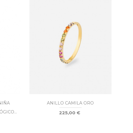
NIÑA
ANILLO CAMILA ORO
LÓGICO
A
225,00 €