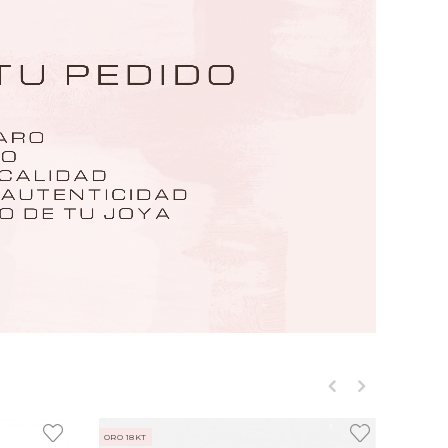
‹
›
ORO 18KT