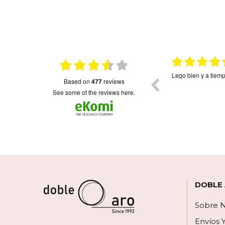
026
15.01.2026
on
Muy bonito
Envio rápido como 
based on
477
reviews
colgantes muy fini
bonitos.La única p
see some of the reviews here.
corazón,el orden d
revés.Imagino será
escribirlos...Me hu
contactado para de
DOBLE
Sobre N
Envíos 