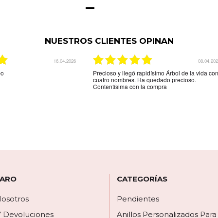
NUESTROS CLIENTES OPINAN
03.12.2025
29.08.20
indicaba la web.Son unos
La mejor tienda online que hay para comprar
tos,me espera más grosor pero
una joya personalizada muy rápido y muy efica
ega es que el colgante de
y muy amable la recomiendo
e los nombres está al
 por los espacios donde
biera gustado que hubieran
círmelo.Seguro que
 ARO
CATEGORÍAS
osotros
Pendientes
Y Devoluciones
Anillos Personalizados Par