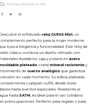
Entrega estimada en 48h
Descubre el sofisticado
reloj GUESS Mist
, un
complemento perfecto para la mujer moderna
que busca elegancia y funcionalidad. Este reloj de
estilo clásico combina un diseño refinado con
materiales duraderos: caja y pulsera en
acero
inoxidable plateado
, cristal
mineral resistente
y
movimiento de
cuarzo analógico
que garantiza
precisión en cada momento. Su esfera plateada
complementa cualquier outfit, desde looks
diarios hasta eventos especiales. Resistente al
agua hasta
5 ATM
, es ideal para el uso cotidiano
sin preocupaciones. Perfecto para regalar o para