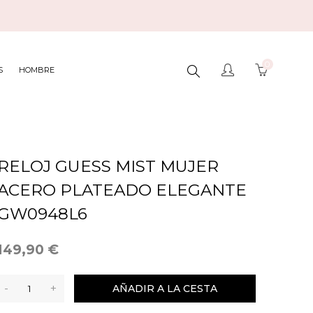
0
BUSCAR
S
HOMBRE
AQUÍ...
RELOJ GUESS MIST MUJER
ACERO PLATEADO ELEGANTE
GW0948L6
149,90 €
-
+
AÑADIR A LA CESTA