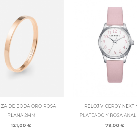
NZA DE BODA ORO ROSA
RELOJ VICEROY NEXT 
PLANA 2MM
PLATEADO Y ROSA ANA
41132-04
121,00 €
79,00 €