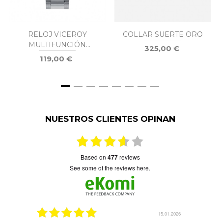
RELOJ VICEROY
COLLAR SUERTE ORO
MULTIFUNCIÓN
325,00 €
HOMBRE 401333-35
119,00 €
NUESTROS CLIENTES OPINAN
based on
477
reviews
see some of the reviews here.
8.04.2026
15.01.2026