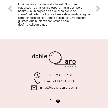
Envio rápido como indicaba la web.Son unos
La mejo
colgantes muy finitos,me espera más grosor pero
persona
bonitos.La única pega es que el colgante de
la reco
corazón,el orden de los nombres está al revés.Imagino
será por los espacios donde escribirlos...Me hubiera
gustado que hubieran contactado para
decírmelo.Seguro que
L - V: 9h a 17:30h
+34 683 658 688
info@doblearo.com
Facebook
Instagram