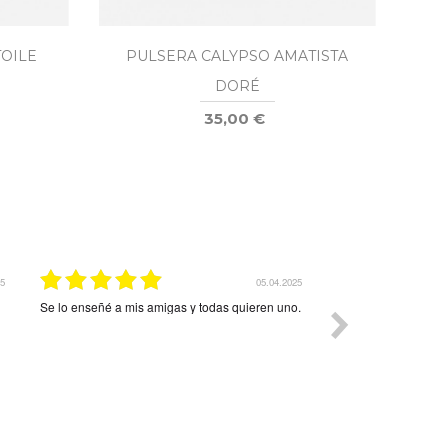
OILE
PULSERA CALYPSO AMATISTA
P
DORÉ
35,00 €
5.04.2025
05.04.2025
en uno.
Lo pedí para el Día de la Madre y fue todo un
Lego bien y a
acierto.