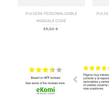
PULSERA PERSONALIZABLE
PULSE
MARSALA DORÉ
59,00 €
16.05.2025
06.05.2025
. Tal y
Página muy interesante y de momento todo muy
Buen trato y 
based on
477
reviews
adena.
correcto a la espera de recibir el pedido. Precios
razonables y variedad de cosas. Según llegue
see some of the reviews here.
mi pedido volvería a comprar aquí otra vez para
mas ocasiones.