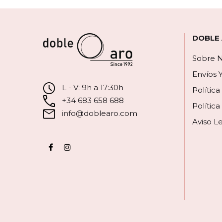
DOBLE
Sobre N
Envíos 
L - V: 9h a 17:30h
Polític
+34 683 658 688
Política
info@doblearo.com
Aviso L
Facebook
Instagram