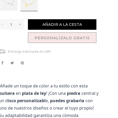
-
+
AÑADIR A LA CESTA
PERSONALÍZALO GRATIS
Entrega estimada en 48h
¡Añade un toque de color a tu estilo con esta 
pulsera
 en 
plata de ley
! ¡Con una 
piedra
 central y 
un d
isco personalizabl
e, 
puedes grabarla
 con 
uno de nuestros diseños o crear el tuyo propio! 
Su adaptabilidad garantiza una cómoda 