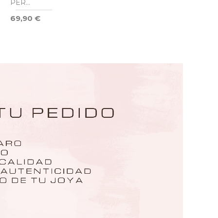
PERSONALIZABLE
FIORELLA
69,90 €
DORÉ