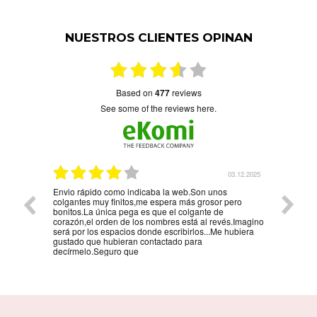
NUESTROS CLIENTES OPINAN
based on
477
reviews
see some of the reviews here.
5.01.2026
03.12.2025
Envio rápido como indicaba la web.Son unos
La mejo
colgantes muy finitos,me espera más grosor pero
persona
bonitos.La única pega es que el colgante de
la reco
corazón,el orden de los nombres está al revés.Imagino
será por los espacios donde escribirlos...Me hubiera
gustado que hubieran contactado para
decírmelo.Seguro que