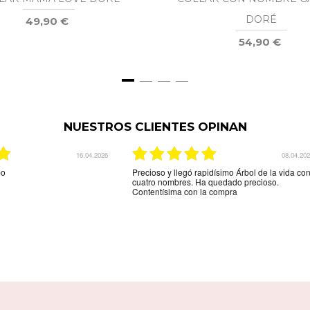
DORÉ
49,90 €
54,90 €
NUESTROS CLIENTES OPINAN
03.12.2025
29.08.20
indicaba la web.Son unos
La mejor tienda online que hay para comprar
tos,me espera más grosor pero
una joya personalizada muy rápido y muy efica
ega es que el colgante de
y muy amable la recomiendo
e los nombres está al
 por los espacios donde
biera gustado que hubieran
círmelo.Seguro que