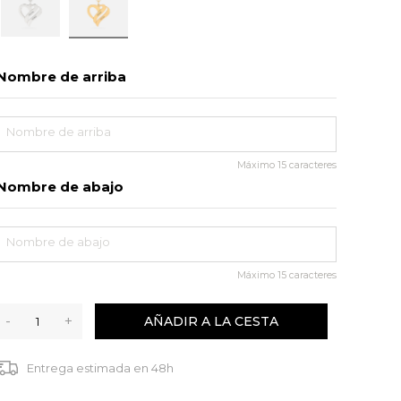
Nombre de arriba
Máximo
15
caracteres
Nombre de abajo
Máximo
15
caracteres
-
+
AÑADIR A LA CESTA
Entrega estimada en 48h