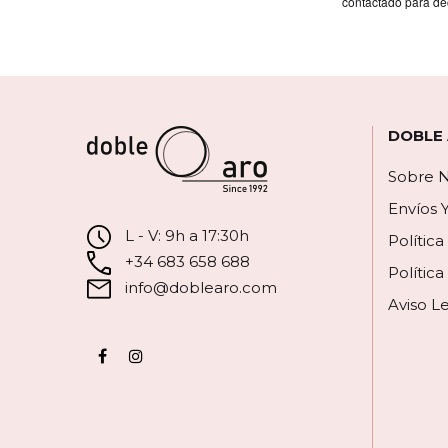
contactado para de
DOBLE
Sobre N
Envíos 
L - V: 9h a 17:30h
Polític
+34 683 658 688
Política
info@doblearo.com
Aviso L
Facebook
Instagram