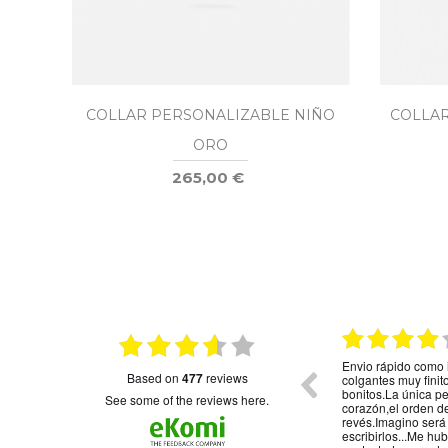
COLLAR PERSONALIZABLE NIÑO
COLLAR
ORO
265,00 €
026
15.01.2026
on
Muy bonito
Envio rápido como 
based on
477
reviews
colgantes muy fini
bonitos.La única p
see some of the reviews here.
corazón,el orden d
revés.Imagino será
escribirlos...Me hu