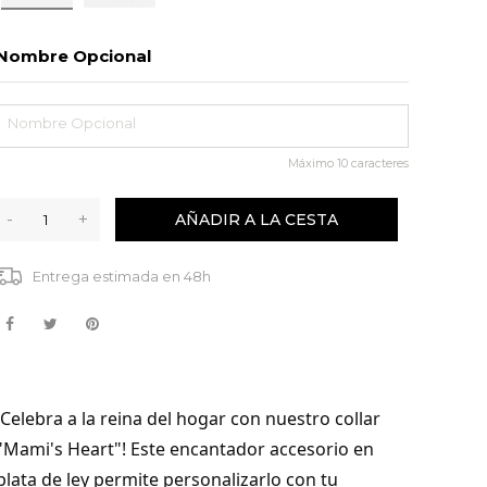
Nombre Opcional
Máximo
10
caracteres
-
+
AÑADIR A LA CESTA
Entrega estimada en 48h
¡Celebra a la reina del hogar con nuestro collar
"Mami's Heart"! Este encantador accesorio en
plata de ley permite personalizarlo con tu