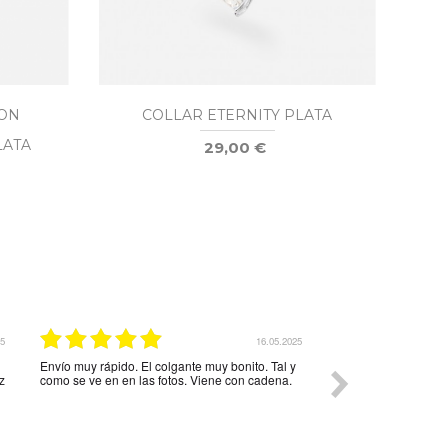
ON
COLLAR ETERNITY PLATA
COL
LATA
29,00 €
25
16.05.2025
Envío muy rápido. El colgante muy bonito. Tal y
Página muy interes
z
como se ve en en las fotos. Viene con cadena.
correcto a la espera 
razonables y varied
mi pedido volvería a
mas ocasiones.