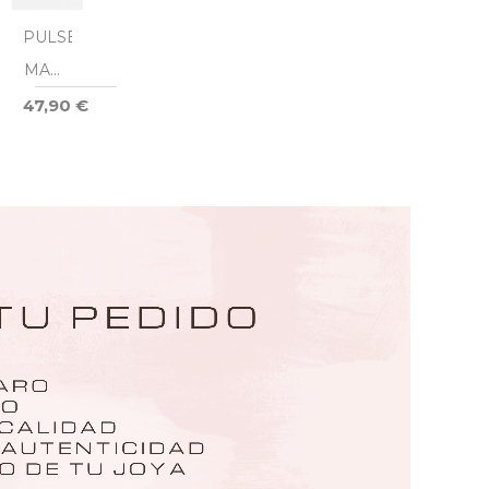
PULSERA
MAMI
LOVE
47,90 €
PLATA