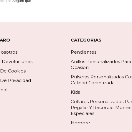
círmelo.Seguro que
 ARO
CATEGORÍAS
osotros
Pendientes
Y Devoluciones
Anillos Personalizados Par
Ocasión
a De Cookies
Pulseras Personalizadas Co
 De Privacidad
Calidad Garantizada
egal
Kids
Collares Personalizados Pa
Regalar Y Recordar Mome
Especiales
Hombre