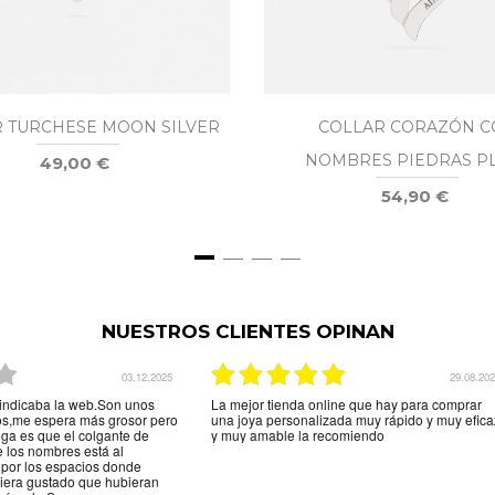
 TURCHESE MOON SILVER
COLLAR CORAZÓN C
NOMBRES PIEDRAS P
49,00 €
54,90 €
NUESTROS CLIENTES OPINAN
03.12.2025
29.08.20
indicaba la web.Son unos
La mejor tienda online que hay para comprar
tos,me espera más grosor pero
una joya personalizada muy rápido y muy efica
ega es que el colgante de
y muy amable la recomiendo
e los nombres está al
 por los espacios donde
biera gustado que hubieran