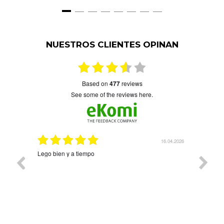
NUESTROS CLIENTES OPINAN
based on
477
reviews
see some of the reviews here.
6.04.2026
08.04.2026
Precioso y llegó rapidísimo Árbol de la vida con cuatro
Muy bon
nombres. Ha quedado precioso. Contentísima con la
compra