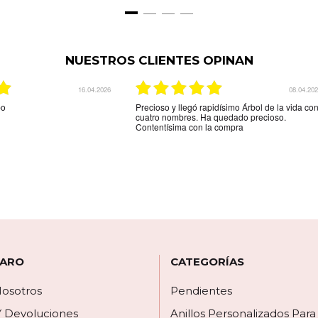
NUESTROS CLIENTES OPINAN
03.12.2025
29.08.20
indicaba la web.Son unos
La mejor tienda online que hay para comprar
tos,me espera más grosor pero
una joya personalizada muy rápido y muy efica
ega es que el colgante de
y muy amable la recomiendo
e los nombres está al
 por los espacios donde
biera gustado que hubieran
círmelo.Seguro que
 ARO
CATEGORÍAS
osotros
Pendientes
Y Devoluciones
Anillos Personalizados Par