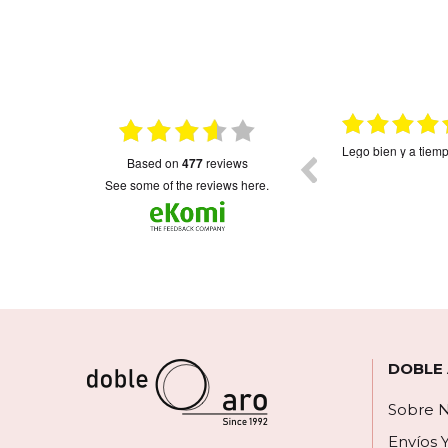
026
15.01.2026
on
Muy bonito
Envio rápido como 
based on
477
reviews
colgantes muy fini
bonitos.La única p
see some of the reviews here.
corazón,el orden d
revés.Imagino será
escribirlos...Me hu
contactado para de
DOBLE
Sobre N
Envíos 