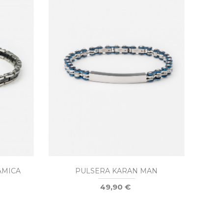
ÁMICA
PULSERA KARAN MAN
L
49,90 €