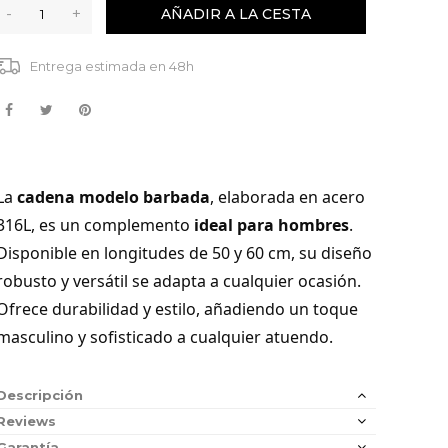
-
+
AÑADIR A LA CESTA
Entrega estimada en 48h
La
cadena modelo barbada
, elaborada en acero
316L, es un complemento
ideal para hombres
.
Disponible en longitudes de 50 y 60 cm, su diseño
robusto y versátil se adapta a cualquier ocasión.
Ofrece durabilidad y estilo, añadiendo un toque
masculino y sofisticado a cualquier atuendo.
Descripción
Reviews
Garantía