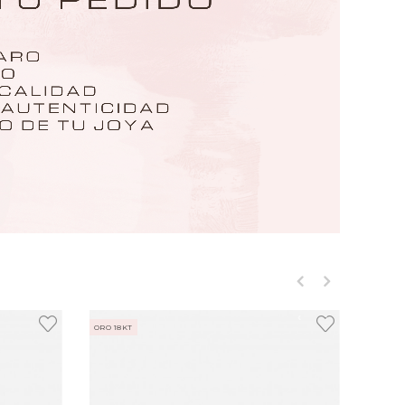
‹
›
ORO 18KT