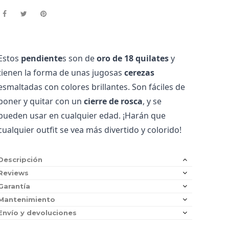
Estos 
pendiente
s son de 
oro de 18 quilates
 y 
tienen la forma de unas jugosas 
cerezas
esmaltadas con colores brillantes. Son fáciles de 
poner y quitar con un 
cierre de rosca
, y se 
pueden usar en cualquier edad. ¡Harán que 
cualquier outfit se vea más divertido y colorido!
Descripción
Reviews
Garantía
Mantenimiento
Envío y devoluciones