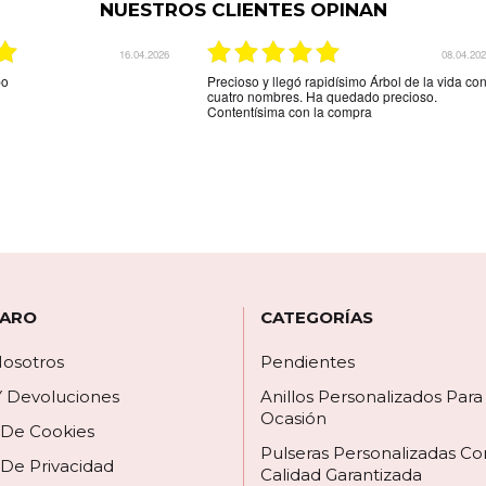
NUESTROS CLIENTES OPINAN
03.12.2025
29.08.20
indicaba la web.Son unos
La mejor tienda online que hay para comprar
tos,me espera más grosor pero
una joya personalizada muy rápido y muy efica
ega es que el colgante de
y muy amable la recomiendo
e los nombres está al
 por los espacios donde
biera gustado que hubieran
círmelo.Seguro que
 ARO
CATEGORÍAS
osotros
Pendientes
Y Devoluciones
Anillos Personalizados Par
Ocasión
a De Cookies
Pulseras Personalizadas Co
 De Privacidad
Calidad Garantizada