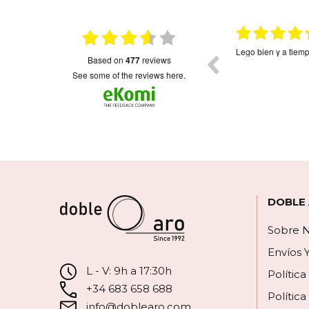
026
15.01.2026
on
Muy bonito
Envio rápido como 
based on
477
reviews
colgantes muy fini
bonitos.La única p
see some of the reviews here.
corazón,el orden d
revés.Imagino será
escribirlos...Me hu
contactado para de
DOBLE
Sobre N
Envíos 
L - V: 9h a 17:30h
Polític
+34 683 658 688
Política
info@doblearo.com