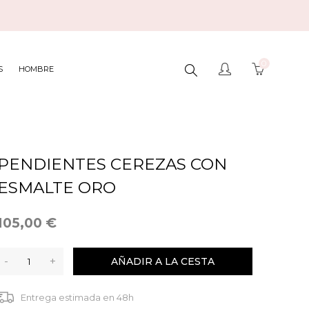
0
BUSCAR
S
HOMBRE
AQUÍ...
PENDIENTES CEREZAS CON
ESMALTE ORO
105,00 €
-
+
AÑADIR A LA CESTA
Entrega estimada en 48h