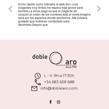
Envio rápido como indicaba la web.Son unos
La mejo
colgantes muy finitos,me espera más grosor pero
persona
bonitos.La única pega es que el colgante de
la reco
corazón,el orden de los nombres está al revés.Imagino
será por los espacios donde escribirlos...Me hubiera
gustado que hubieran contactado para
decírmelo.Seguro que
L - V: 9h a 17:30h
+34 683 658 688
info@doblearo.com
Facebook
Instagram