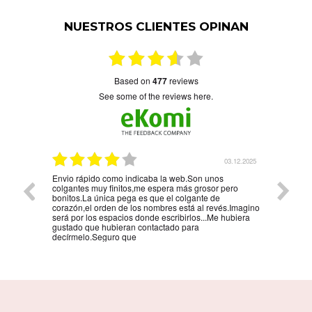
NUESTROS CLIENTES OPINAN
based on
477
reviews
see some of the reviews here.
5.01.2026
03.12.2025
Envio rápido como indicaba la web.Son unos
La mejo
colgantes muy finitos,me espera más grosor pero
persona
bonitos.La única pega es que el colgante de
la reco
corazón,el orden de los nombres está al revés.Imagino
será por los espacios donde escribirlos...Me hubiera
gustado que hubieran contactado para
decírmelo.Seguro que