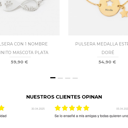
LSERA CON 1 NOMBRE
PULSERA MEDALLA EST
INITO MASCOTA PLATA
DORÉ
59,90 €
54,90 €
NUESTROS CLIENTES OPINAN
16.04.2026
ego bien y a tiempo
Precioso y llegó rapidísimo Ár
cuatro nombres. Ha quedado 
Contentísima con la compra