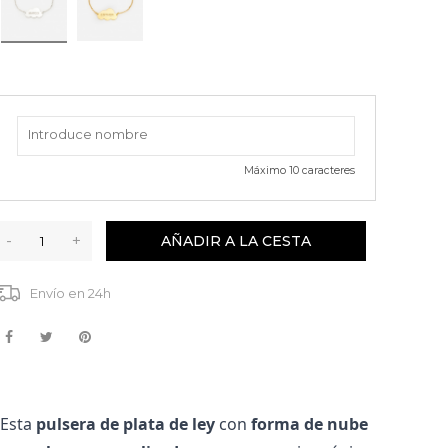
Máximo
10
caracteres
-
+
AÑADIR A LA CESTA
Envío en 24h
¡Esta 
pulsera de plata de ley
 con 
forma de nube 