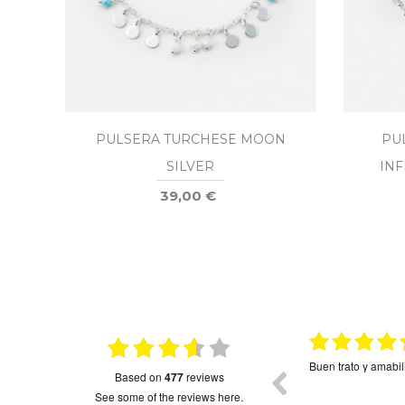
PULSERA TURCHESE MOON
PU
SILVER
INF
39,00 €
05.04.2025
05.04.2025
 todas quieren uno.
Lo pedí para el Día de la Madre y fue todo un
L
based on
477
reviews
acierto.
see some of the reviews here.