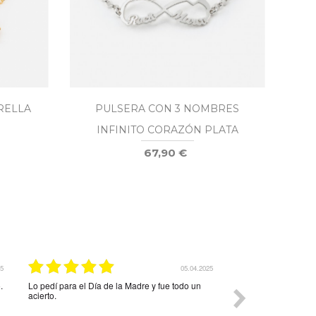
RELLA
PULSERA CON 3 NOMBRES
PUL
INFINITO CORAZÓN PLATA
67,90 €
08.04.2026
15.01.2026
bol de la vida con
Muy bonito
precioso.