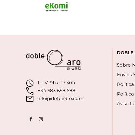
DOBLE
Sobre N
Envíos 
L - V: 9h a 17:30h
Polític
+34 683 658 688
Política
info@doblearo.com
Aviso L
Facebook
Instagram