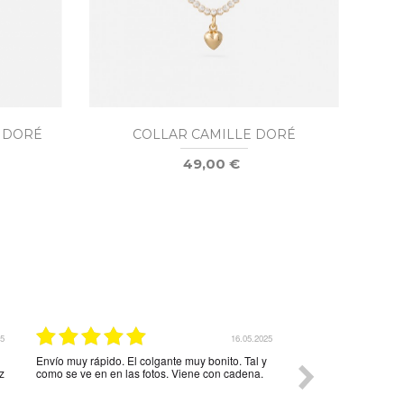
 DORÉ
COLLAR CAMILLE DORÉ
49,00 €
25
16.05.2025
Envío muy rápido. El colgante muy bonito. Tal y
Página muy interes
z
como se ve en en las fotos. Viene con cadena.
correcto a la espera 
razonables y varied
mi pedido volvería a