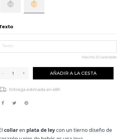
Texto
Máximo
20
caracteres
-
+
AÑADIR A LA CESTA
Entrega estimada en 48h
El
collar
en
plata de ley
con un tierno diseño de
corazón y pies de bebés es una joya