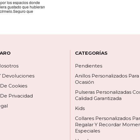
 por los espacios donde
biera gustado que hubieran
círmelo.Seguro que
 ARO
CATEGORÍAS
osotros
Pendientes
Y Devoluciones
Anillos Personalizados Par
Ocasión
a De Cookies
Pulseras Personalizadas Co
 De Privacidad
Calidad Garantizada
egal
Kids
Collares Personalizados Pa
Regalar Y Recordar Mome
Especiales