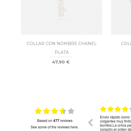
COLLAR CON NOMBRE CHANEL
COL
PLATA
47,90 €
026
15.01.2026
on
Muy bonito
Envio rápido como 
based on
477
reviews
colgantes muy fini
bonitos.La única p
see some of the reviews here.
corazón,el orden d