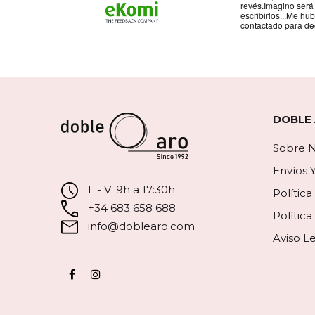
revés.Imagino será
escribirlos...Me hu
contactado para de
DOBLE
Sobre N
Envíos 
L - V: 9h a 17:30h
Polític
+34 683 658 688
Política
info@doblearo.com
Aviso L
Facebook
Instagram